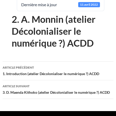
Dernière mise à jour
11 avril 2022
2. A. Monnin (atelier
Décolonialiser le
numérique ?) ACDD
Navigation
ARTICLE PRÉCÉDENT
des
1. Introduction (atelier Décolonialiser le numérique ?) ACDD
articles
ARTICLE SUIVANT
3. D. Maenda Kithoko (atelier Décolonialiser le numérique ?) ACDD