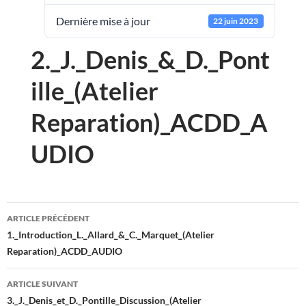
Dernière mise à jour
22 juin 2023
2._J._Denis_&_D._Pont
ille_(Atelier
Reparation)_ACDD_A
UDIO
Navigation
ARTICLE PRÉCÉDENT
des
1._Introduction_L._Allard_&_C._Marquet_(Atelier
Reparation)_ACDD_AUDIO
articles
ARTICLE SUIVANT
3._J._Denis_et_D._Pontille_Discussion_(Atelier