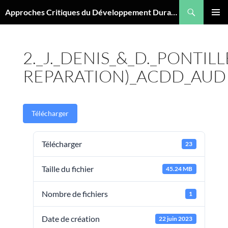
Aller
Recherche
Approches Critiques du Développement Durable
au
MENU
contenu
PRINCI
2._J._DENIS_&_D._PONTILL
REPARATION)_ACDD_AUD
Télécharger
Télécharger
23
Taille du fichier
45.24 MB
Nombre de fichiers
1
Date de création
22 juin 2023