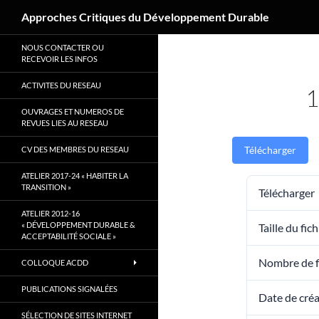
Recherche
Approches Critiques du Développement Durable
Aller
NOUS CONTACTER OU
au
RECEVOIR LES INFOS
contenu
ACTIVITES DU RESEAU
1
OUVRAGES ET NUMEROS DE
REVUES LIES AU RESEAU
Télécharger
CV DES MEMBRES DU RESEAU
ATELIER 2017-24 « HABITER LA
TRANSITION »
Télécharger
ATELIER 2012-16
« DÉVELOPPEMENT DURABLE &
Taille du fich
ACCEPTABILITÉ SOCIALE »
Nombre de f
COLLOQUE ACDD
PUBLICATIONS SIGNALÉES
Date de cré
SÉLECTION DE SITES INTERNET