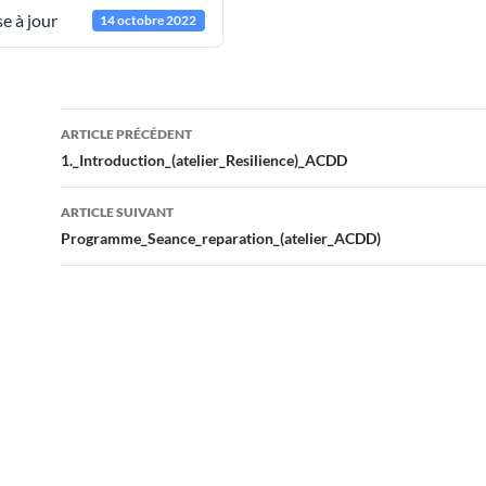
e à jour
14 octobre 2022
Navigation
ARTICLE PRÉCÉDENT
des
1._Introduction_(atelier_Resilience)_ACDD
articles
ARTICLE SUIVANT
Programme_Seance_reparation_(atelier_ACDD)