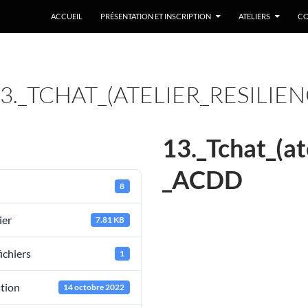
ACCUEIL
PRÉSENTATION ET INSCRIPTION
ATELIERS
CO
3._TCHAT_(ATELIER_RESILIE
13._Tchat_(at
_ACDD
8
ier
7.81 KB
ichiers
1
ation
14 octobre 2022