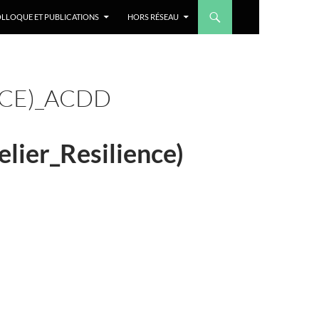
LLOQUE ET PUBLICATIONS
HORS RÉSEAU
NCE)_ACDD
elier_Resilience)