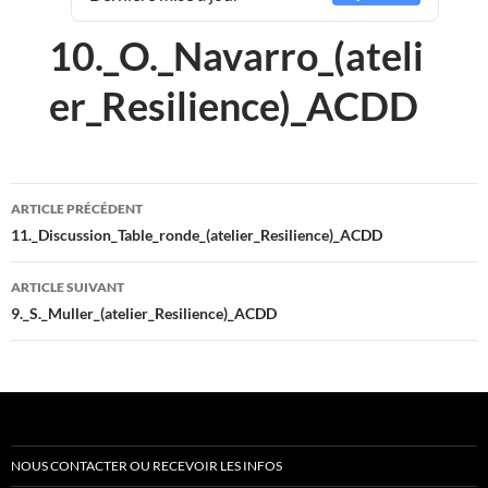
10._O._Navarro_(ateli
er_Resilience)_ACDD
Navigation
ARTICLE PRÉCÉDENT
des
11._Discussion_Table_ronde_(atelier_Resilience)_ACDD
articles
ARTICLE SUIVANT
9._S._Muller_(atelier_Resilience)_ACDD
NOUS CONTACTER OU RECEVOIR LES INFOS