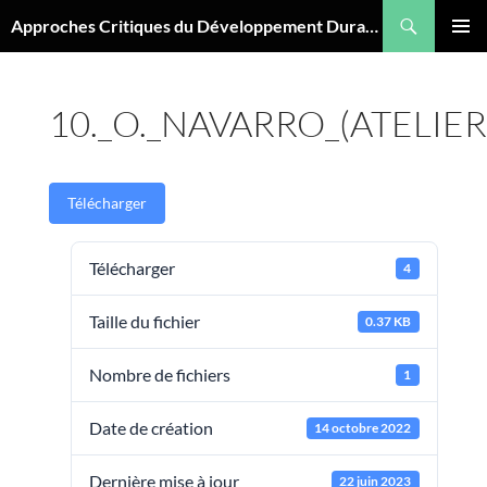
Aller
Recherche
Approches Critiques du Développement Durable
au
MENU
contenu
PRINCI
10._O._NAVARRO_(ATELIE
Télécharger
Télécharger
4
Taille du fichier
0.37 KB
Nombre de fichiers
1
Date de création
14 octobre 2022
Dernière mise à jour
22 juin 2023