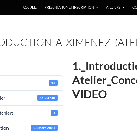
ACCUEIL
PRÉSENTATION ET INSCRIPTION
ATELIERS
CO
RODUCTION_A_XIMENEZ_(AT
1._Introduct
Atelier_Con
18
VIDEO
ier
65.30 MB
ichiers
1
ation
23 mars 2024