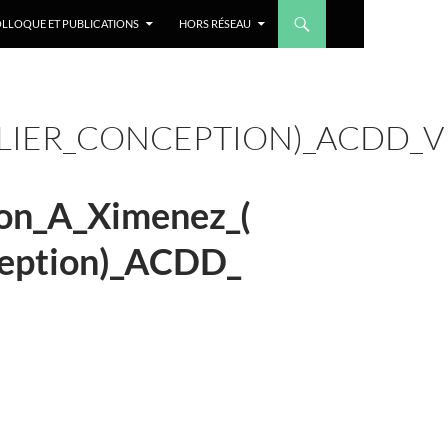
LLOQUE ET PUBLICATIONS
HORS RÉSEAU
ELIER_CONCEPTION)_ACDD_V
ion_A_Ximenez_(
ception)_ACDD_