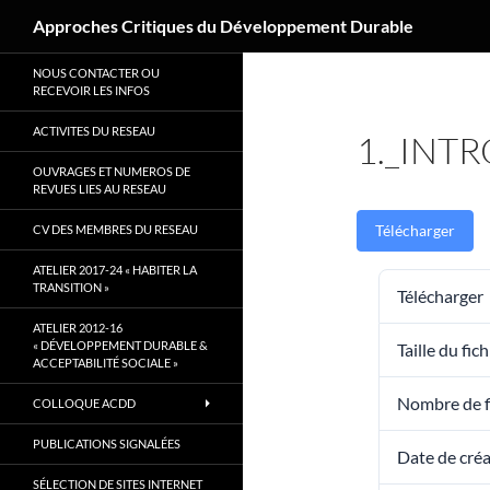
Recherche
Approches Critiques du Développement Durable
Aller
NOUS CONTACTER OU
au
RECEVOIR LES INFOS
contenu
ACTIVITES DU RESEAU
1._INT
OUVRAGES ET NUMEROS DE
REVUES LIES AU RESEAU
Télécharger
CV DES MEMBRES DU RESEAU
ATELIER 2017-24 « HABITER LA
TRANSITION »
Télécharger
ATELIER 2012-16
« DÉVELOPPEMENT DURABLE &
Taille du fich
ACCEPTABILITÉ SOCIALE »
Nombre de f
COLLOQUE ACDD
PUBLICATIONS SIGNALÉES
Date de cré
SÉLECTION DE SITES INTERNET