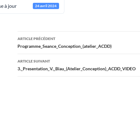
e à jour
24 avril 2024
Navigation
ARTICLE PRÉCÉDENT
des
Programme_Seance_Conception_(atelier_ACDD)
articles
ARTICLE SUIVANT
3._Presentation_V._Biau_(Atelier_Conception)_ACDD_VIDEO